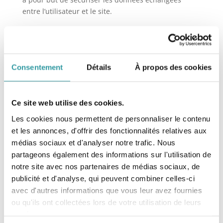
entre l’utilisateur et le site.
De plus, le responsable du traitement des données
s’engage à notifier l’utilisateur en cas de rectification
ou de suppression des données, à moins que cela
n’entraîne pour lui des formalités, coûts et
Consentement
Détails
À propos des cookies
démarches disproportionnés.
Dans le cas où l’intégrité, la confidentialité ou la
Ce site web utilise des cookies.
sécurité des données à caractère personnel de
l’utilisateur est compromise, le responsable du
Les cookies nous permettent de personnaliser le contenu
traitement s’engage à informer l’utilisateur par tout
et les annonces, d'offrir des fonctionnalités relatives aux
moyen.
médias sociaux et d'analyser notre trafic. Nous
partageons également des informations sur l'utilisation de
C. LE DÉLÉGUÉ À LA PROTECTION
DES DONNÉES
notre site avec nos partenaires de médias sociaux, de
publicité et d'analyse, qui peuvent combiner celles-ci
Par ailleurs, l’utilisateur est informé que la personne
avec d'autres informations que vous leur avez fournies
suivante a été nommée Délégué à la Protection des
ou qu'ils ont collectées lors de votre utilisation de leurs
Données : Association Verte Provence.
services.