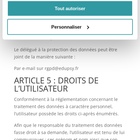
Le rôle du Délégué à la Protection des Données et de
Tout autoriser
s’assurer la bonne mise en oeuvre des dispositions
nationales et supranationales relatives à la collecte
et au traitement des données à caractère personnel.
Personnaliser
Il peut également être nommé DPO (pour Data
Protection Officer).
Le délégué à la protection des données peut être
joint de la manière suivante :
Par e-mail sur rgpd@edupsy.fr
ARTICLE 5 : DROITS DE
L’UTILISATEUR
Conformément à la réglementation concernant le
traitement des données à caractère personnel,
l’utilisateur possède les droits ci-après énumérés.
Afin que le responsable du traitement des données
fasse droit à sa demande, l’utilisateur est tenu de lui
communiquer : ses prénom et nom ainsi que son