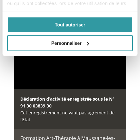
ou qu'ils ont collectées lors de votre utilisation de leurs
services.
Financement des formations
Tout autoriser
Notre organisme de formation est inscrit au
répertoire
DataDock
à partir du 15/05/2019 sous le
numéro
Personnaliser
0064234.
Déclaration d’activité enregistrée sous le N°
91 30 03839 30
Cet enregistrement ne vaut pas agrément de
l’Etat.
Formation Art-Thérapie à Maussane-les-