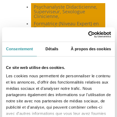
Psychanalyste Didacticienne,
Superviseur, Sexologue
Clinicienne,
Formatrice (Niveau Expert) en
Psychanalyse,
Membre co-fondateur et
Présidente de la
Fédération
Nationale de Psychanalyse
(FNP)*, Marseille,
Consentement
Détails
À propos des cookies
Membre de la
Fédération
Française de Psychothérapie et
de Psychanalyse
(FF2P), Paris,
Ce site web utilise des cookies.
Membre du Syndicat National
Les cookies nous permettent de personnaliser le contenu
des Sexologues Cliniciens
et les annonces, d'offrir des fonctionnalités relatives aux
(SNSC), Toulouse,
médias sociaux et d'analyser notre trafic. Nous
Membre de la Société
Française de Sexologie
partageons également des informations sur l'utilisation de
Clinique (SFSC), Paris.
notre site avec nos partenaires de médias sociaux, de
publicité et d'analyse, qui peuvent combiner celles-ci
avec d'autres informations que vous leur avez fournies