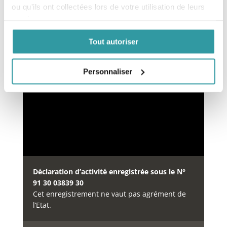
ou qu'ils ont collectées lors de votre utilisation de leurs
services.
Financement des formations
Tout autoriser
Notre organisme de formation est inscrit au
répertoire
DataDock
Personnaliser
à partir du 15/05/2019 sous le
numéro
0064234.
Déclaration d’activité enregistrée sous le N°
91 30 03839 30
Cet enregistrement ne vaut pas agrément de
l’Etat.