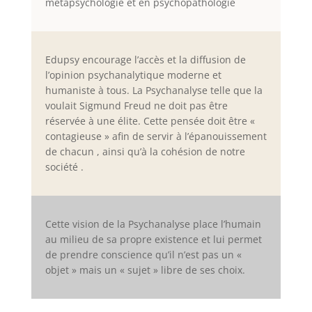
métapsychologie et en psychopathologie
Edupsy encourage l’accès et la diffusion de
l’opinion psychanalytique moderne et
humaniste à tous. La Psychanalyse telle que la
voulait Sigmund Freud ne doit pas être
réservée à une élite. Cette pensée doit être «
contagieuse » afin de servir à l’épanouissement
de chacun , ainsi qu’à la cohésion de notre
société .
Cette vision de la Psychanalyse place l’humain
au milieu de sa propre existence et lui permet
de prendre conscience qu’il n’est pas un «
objet » mais un « sujet » libre de ses choix.