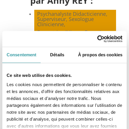
par Anny REY :
Psychanalyste Didacticienne,
Superviseur, Sexologue
Clinicienne,
Formatrice (Niveau Expert) en
Psychanalyse,
Membre co-fondateur et
Présidente de la
Fédération
Consentement
Détails
À propos des cookies
Nationale de Psychanalyse
(FNP)*, Marseille,
Membre de la
Fédération
Française de Psychothérapie et
Ce site web utilise des cookies.
de Psychanalyse
(FF2P), Paris,
Les cookies nous permettent de personnaliser le contenu
Membre du Syndicat National
et les annonces, d'offrir des fonctionnalités relatives aux
des Sexologues Cliniciens
(SNSC), Toulouse,
médias sociaux et d'analyser notre trafic. Nous
Membre de la Société
partageons également des informations sur l'utilisation de
Française de Sexologie
notre site avec nos partenaires de médias sociaux, de
Clinique (SFSC), Paris.
publicité et d'analyse, qui peuvent combiner celles-ci
avec d'autres informations que vous leur avez fournies