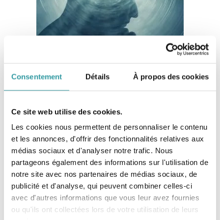
Consentement
Détails
À propos des cookies
Devenir Hypnothérapeute
Ce site web utilise des cookies.
Les cookies nous permettent de personnaliser le contenu
et les annonces, d'offrir des fonctionnalités relatives aux
médias sociaux et d'analyser notre trafic. Nous
partageons également des informations sur l'utilisation de
Edupsy® est dirigé par
notre site avec nos partenaires de médias sociaux, de
Anny REY :
publicité et d'analyse, qui peuvent combiner celles-ci
Psychanalyste Didacticienne,
avec d'autres informations que vous leur avez fournies
Superviseur, Sexologue
ou qu'ils ont collectées lors de votre utilisation de leurs
Clinicienne,