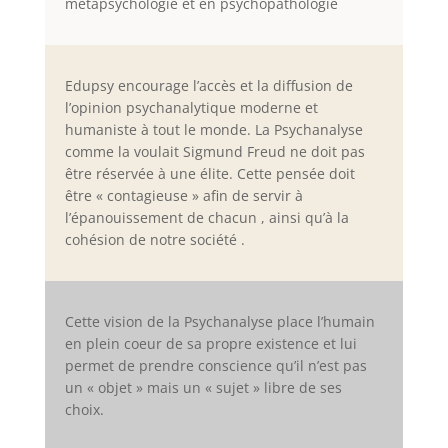
métapsychologie et en psychopathologie
Edupsy encourage l’accès et la diffusion de
l’opinion psychanalytique moderne et
humaniste à tout le monde. La Psychanalyse
comme la voulait Sigmund Freud ne doit pas
être réservée à une élite. Cette pensée doit
être « contagieuse » afin de servir à
l’épanouissement de chacun , ainsi qu’à la
cohésion de notre société .
Cette vision de la Psychanalyse place l’humain
en plein coeur de sa propre existence et lui
permet de prendre conscience qu’il n’est pas
un « objet » mais un « sujet » libre de ses
choix.