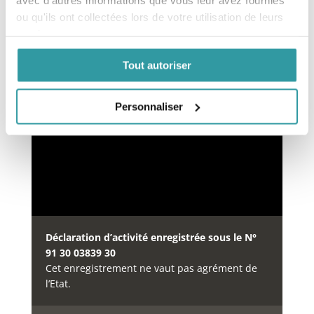
ou qu'ils ont collectées lors de votre utilisation de leurs
services.
Financement des formations
Tout autoriser
Notre organisme de formation est inscrit au
répertoire
DataDock
à partir du 15/05/2019 sous le
numéro
Personnaliser
0064234.
Déclaration d’activité enregistrée sous le N°
91 30 03839 30
Cet enregistrement ne vaut pas agrément de
l’Etat.