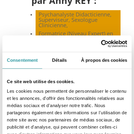
par Anny REY :
Psychanalyste Didacticienne,
Superviseur, Sexologue
Clinicienne,
Formatrice (Niveau Expert) en
Psychanalyse,
Membre co-fondateur et
Présidente de la
Fédération
Nationale de Psychanalyse
Consentement
Détails
À propos des cookies
(FNP)*, Marseille,
Membre de la
Fédération
Française de Psychothérapie et
Ce site web utilise des cookies.
de Psychanalyse
(FF2P), Paris,
Membre du Syndicat National
Les cookies nous permettent de personnaliser le contenu
des Sexologues Cliniciens
et les annonces, d'offrir des fonctionnalités relatives aux
(SNSC), Toulouse,
médias sociaux et d'analyser notre trafic. Nous
Membre de la Société
partageons également des informations sur l'utilisation de
Française de Sexologie
notre site avec nos partenaires de médias sociaux, de
Clinique (SFSC), Paris.
publicité et d'analyse, qui peuvent combiner celles-ci
avec d'autres informations que vous leur avez fournies