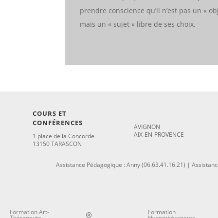
prendre conscience qu’il n’est pas un « ob
mais un « sujet » libre de ses choix.
COURS ET
_
CONFÉRENCES
AVIGNON
AIX-EN-PROVENCE
1 place de la Concorde
13150 TARASCON
Assistance Pédagogique : Anny (06.63.41.16.21) | Assistance
Formation Art-
Formation
Thérapeute
Hypnothérapeute