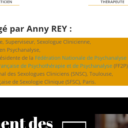
TICIEN
THÉRAPEUTE
gé par Anny REY :
e, Superviseur, Sexologue Clinicienne,
 en Psychanalyse,
ésidente de la
Fédération Nationale de Psychanalyse
rançaise de Psychothérapie et de Psychanalyse
(FF2P)
l des Sexologues Cliniciens (SNSC), Toulouse,
ise de Sexologie Clinique (SFSC), Paris.
ent des