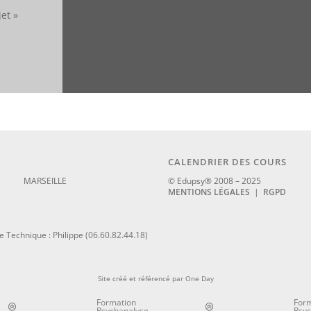
jet »
_
CALENDRIER DES COURS
MARSEILLE
© Edupsy® 2008 – 2025
MENTIONS LÉGALES
|
RGPD
 Technique : Philippe (06.60.82.44.18)
Site créé et référencé par
One Day
Formation
For
Psychanalyse
Psyc