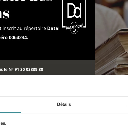
ns
 inscrit au répertoire
DataDock
ro 0064234.
us le N° 91 30 03839 30
ent de l’Etat.
rapeute à Barbentane
Détails
ies.
EN SAVOIR PLUS