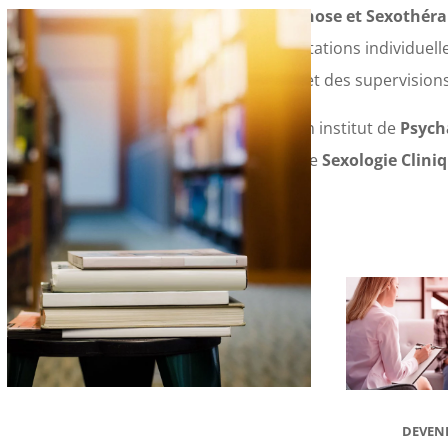
Thérapie, Hypnose et Sexothérap
que des consultations individuell
et didactiques et des supervisions
Edupsy®
est un institut de
Psych
d’
Hypnose
et de
Sexologie Clini
DEVEN