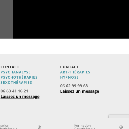
CONTACT
CONTACT
PSYCHANALYSE
ART-THÉRAPIES
PSYCHOTHÉRAPIES
H
YPNOSE
SEXOTHÉRAPIES
06 62 99 99 68
06 63 41 16 21
Laissez un message
Laissez un message
mation
Formation
hothérapie
Sexothérapie