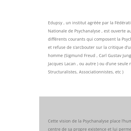
Edupsy , un institut agréée par la Fédérat
Nationale de Psychanalyse , est ouverte a
différents courants qui composent la Psy
et refuse de s’arcbouter sur la critique d’
homme (Sigmund Freud , Carl Gustav Jung
Jacques Lacan , ou autre ) ou d’une seule
Structuralistes, Associationnistes, etc )
Cette vision de la Psychanalyse place l’h
centre de sa propre existence et lui perm