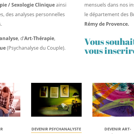
ie / Sexologie Clinique
ainsi
mensuels dans nos in
es, des analyses personnelles
le département des 
.
Rémy de Provence.
analyse
, d’
Art-Thérapie
,
Vous souhait
vous inscrir
que
(Psychanalyse du Couple).
IR
DEVENIR
ART-
DEVENIR PSYCHANALYSTE