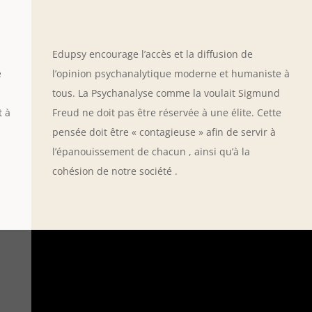
Edupsy encourage l’accès et la diffusion de
e
l’opinion psychanalytique moderne et humaniste à
tous. La Psychanalyse comme la voulait Sigmund
t à
Freud ne doit pas être réservée à une élite. Cette
pensée doit être « contagieuse » afin de servir à
l’épanouissement de chacun , ainsi qu’à la
cohésion de notre société .