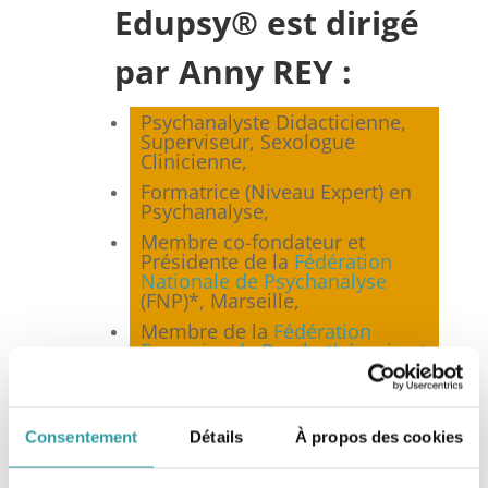
Edupsy® est dirigé
par Anny REY :
Psychanalyste Didacticienne,
Superviseur, Sexologue
Clinicienne,
Formatrice (Niveau Expert) en
Psychanalyse,
Membre co-fondateur et
Présidente de la
Fédération
Nationale de Psychanalyse
(FNP)*, Marseille,
Membre de la
Fédération
Française de Psychothérapie et
de Psychanalyse
(FF2P), Paris,
Membre du Syndicat National
des Sexologues Cliniciens
(SNSC), Toulouse,
Consentement
Détails
À propos des cookies
Membre de la Société