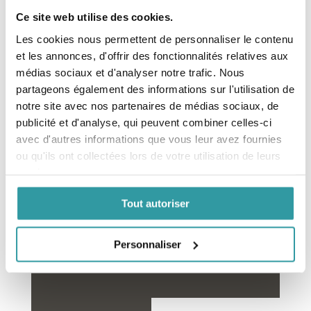
Française de Sexologie
Clinique (SFSC), Paris.
Ce site web utilise des cookies.
Les cookies nous permettent de personnaliser le contenu
et les annonces, d'offrir des fonctionnalités relatives aux
médias sociaux et d'analyser notre trafic. Nous
partageons également des informations sur l'utilisation de
Financement des formations
notre site avec nos partenaires de médias sociaux, de
Notre organisme de formation est inscrit au
publicité et d'analyse, qui peuvent combiner celles-ci
répertoire
DataDock
avec d'autres informations que vous leur avez fournies
depuis le 15/05/2019 sous le
numéro 0064234.
ou qu'ils ont collectées lors de votre utilisation de leurs
Déclaration d’activité enregistrée sous le N°
services.
91 30 03839 30
Cet enregistrement ne vaut pas agrément de
Tout autoriser
l’Etat.
Personnaliser
Formation Sexothérapeute à
Marguerittes