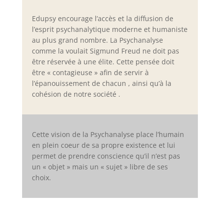
Edupsy encourage l’accès et la diffusion de
l’esprit psychanalytique moderne et humaniste
au plus grand nombre. La Psychanalyse
comme la voulait Sigmund Freud ne doit pas
être réservée à une élite. Cette pensée doit
être « contagieuse » afin de servir à
l’épanouissement de chacun , ainsi qu’à la
cohésion de notre société .
Cette vision de la Psychanalyse place l’humain
en plein coeur de sa propre existence et lui
permet de prendre conscience qu’il n’est pas
un « objet » mais un « sujet » libre de ses
choix.