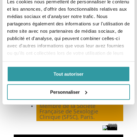
Les cookies nous permettent de personnaliser le contenu
Psychanalyste Didacticienne,
et les annonces, d'offrir des fonctionnalités relatives aux
Superviseur, Sexologue
médias sociaux et d'analyser notre trafic. Nous
Clinicienne,
partageons également des informations sur l'utilisation de
Formatrice (Niveau Expert) en
notre site avec nos partenaires de médias sociaux, de
Psychanalyse,
publicité et d'analyse, qui peuvent combiner celles-ci
Membre co-fondateur et
avec d'autres informations que vous leur avez fournies
Présidente de la
Fédération
Nationale de Psychanalyse
ou qu'ils ont collectées lors de votre utilisation de leurs
(FNP)*, Marseille,
services.
Membre de la
Fédération
Française de Psychothérapie et
Tout autoriser
de Psychanalyse
(FF2P), Paris,
Membre du Syndicat National
des Sexologues Cliniciens
Personnaliser
(SNSC), Toulouse,
Membre de la Société
Française de Sexologie
Clinique (SFSC), Paris.