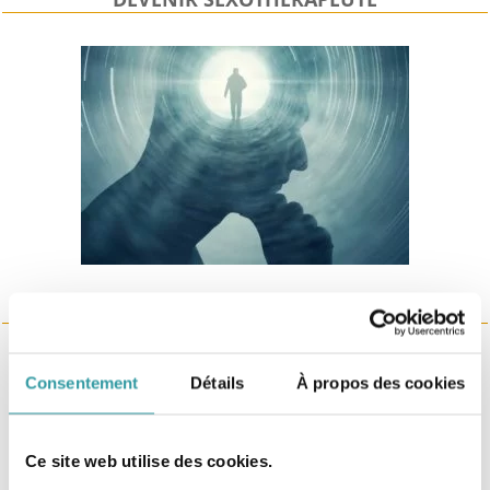
DEVENIR HYPNOTHÉRAPEUTE
Consentement
Détails
À propos des cookies
Edupsy® est dirigé
par Anny REY :
Ce site web utilise des cookies.