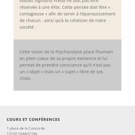
voulait Sigmund Freud ne doit pas être
réservée à une élite. Cette pensée doit être «
contagieuse » afin de servir à l’épanouissement
de chacun , ainsi qu’à la cohésion de notre
société .
Cette vision de la Psychanalyse place l’humain
en plein coeur de sa propre existence et lui
permet de prendre conscience qu’il n’est pas
un « objet » mais un « sujet » libre de ses
choix.
COURS ET CONFÉRENCES
1 place de la Concorde
13150 TARASCON