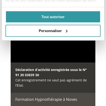
ou qu'ils ont collectées lors de votre utilisation de leurs
services.
Financement des formations
Tout autoriser
Notre organisme de formation est inscrit au
répertoire
DataDock
depuis le 15/05/2019 sous le
numéro 0064234.
Personnaliser
Déclaration d’activité enregistrée sous le N°
91 30 03839 30
Cet enregistrement ne vaut pas agrément de
l’Etat.
Formation Hypnothérapie à Noves