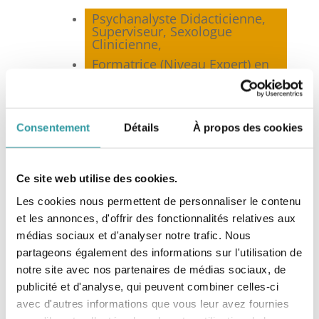
Psychanalyste Didacticienne,
Superviseur, Sexologue
Clinicienne,
Formatrice (Niveau Expert) en
Psychanalyse,
Membre co-fondateur et
Présidente de la
Fédération
Nationale de Psychanalyse
Consentement
Détails
À propos des cookies
(FNP)*, Marseille,
Membre de la
Fédération
Française de Psychothérapie et
Ce site web utilise des cookies.
de Psychanalyse
(FF2P), Paris,
Membre du Syndicat National
Les cookies nous permettent de personnaliser le contenu
des Sexologues Cliniciens
et les annonces, d'offrir des fonctionnalités relatives aux
(SNSC), Toulouse,
médias sociaux et d'analyser notre trafic. Nous
Membre de la Société
partageons également des informations sur l'utilisation de
Française de Sexologie
notre site avec nos partenaires de médias sociaux, de
Clinique (SFSC), Paris.
publicité et d'analyse, qui peuvent combiner celles-ci
avec d'autres informations que vous leur avez fournies