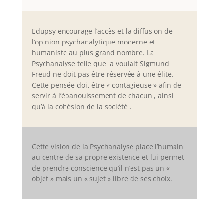
Edupsy encourage l’accès et la diffusion de
l’opinion psychanalytique moderne et
humaniste au plus grand nombre. La
Psychanalyse telle que la voulait Sigmund
Freud ne doit pas être réservée à une élite.
Cette pensée doit être « contagieuse » afin de
servir à l’épanouissement de chacun , ainsi
qu’à la cohésion de la société .
Cette vision de la Psychanalyse place l’humain
au centre de sa propre existence et lui permet
de prendre conscience qu’il n’est pas un «
objet » mais un « sujet » libre de ses choix.