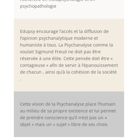
psychopathologie
Edupsy encourage l’accès et la diffusion de
l’opinion psychanalytique moderne et
humaniste à tous. La Psychanalyse comme la
voulait Sigmund Freud ne doit pas être
réservée à une élite. Cette pensée doit être «
contagieuse » afin de servir à l’épanouissement
de chacun , ainsi qu’à la cohésion de la société
.
Cette vision de la Psychanalyse place l’humain
au milieu de sa propre existence et lui permet
de prendre conscience qu’il n’est pas un «
objet » mais un « sujet » libre de ses choix.