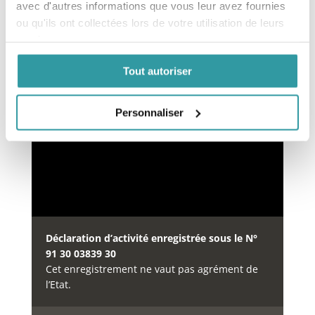
avec d'autres informations que vous leur avez fournies
ou qu'ils ont collectées lors de votre utilisation de leurs
services.
Financement des formations
Tout autoriser
Notre organisme de formation est inscrit au
répertoire
DataDock
à partir du 15/05/2019 sous le
numéro
Personnaliser
0064234.
Déclaration d’activité enregistrée sous le N°
91 30 03839 30
Cet enregistrement ne vaut pas agrément de
l’Etat.