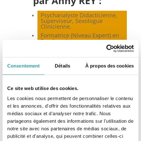
par Anny REY :
Psychanalyste Didacticienne,
Superviseur, Sexologue
Clinicienne,
Formatrice (Niveau Expert) en
Psychanalyse,
Membre co-fondateur et
Présidente de la
Fédération
Nationale de Psychanalyse
(FNP)*, Marseille,
Consentement
Détails
À propos des cookies
Membre de la
Fédération
Française de Psychothérapie et
de Psychanalyse
(FF2P), Paris,
Ce site web utilise des cookies.
Membre du Syndicat National
Les cookies nous permettent de personnaliser le contenu
des Sexologues Cliniciens
et les annonces, d'offrir des fonctionnalités relatives aux
(SNSC), Toulouse,
médias sociaux et d'analyser notre trafic. Nous
Membre de la Société
Française de Sexologie
partageons également des informations sur l'utilisation de
Clinique (SFSC), Paris.
notre site avec nos partenaires de médias sociaux, de
publicité et d'analyse, qui peuvent combiner celles-ci