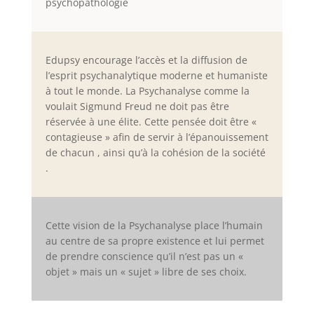
psychopathologie
Edupsy encourage l’accès et la diffusion de
l’esprit psychanalytique moderne et humaniste
à tout le monde. La Psychanalyse comme la
voulait Sigmund Freud ne doit pas être
réservée à une élite. Cette pensée doit être «
contagieuse » afin de servir à l’épanouissement
de chacun , ainsi qu’à la cohésion de la société
.
Cette vision de la Psychanalyse place l’humain
au centre de sa propre existence et lui permet
de prendre conscience qu’il n’est pas un «
objet » mais un « sujet » libre de ses choix.