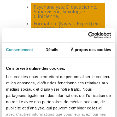
Psychanalyste Didacticienne,
Superviseur, Sexologue
Clinicienne,
Formatrice (Niveau Expert) en
Psychanalyse,
Membre co-fondateur et
Présidente de la
Fédération
Nationale de Psychanalyse
(FNP)*, Marseille,
Consentement
Détails
À propos des cookies
Membre de la
Fédération
Française de Psychothérapie et
de Psychanalyse
(FF2P), Paris,
Ce site web utilise des cookies.
Membre du Syndicat National
Les cookies nous permettent de personnaliser le contenu
des Sexologues Cliniciens
(SNSC), Toulouse,
et les annonces, d'offrir des fonctionnalités relatives aux
médias sociaux et d'analyser notre trafic. Nous
Membre de la Société
Française de Sexologie
partageons également des informations sur l'utilisation de
Clinique (SFSC), Paris.
notre site avec nos partenaires de médias sociaux, de
publicité et d'analyse, qui peuvent combiner celles-ci
avec d'autres informations que vous leur avez fournies