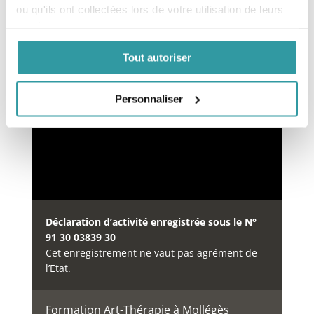
ou qu'ils ont collectées lors de votre utilisation de leurs
services.
Financement des formations
Tout autoriser
Notre organisme de formation est inscrit au
répertoire
DataDock
à partir du 15/05/2019 sous le
numéro
Personnaliser
0064234.
Déclaration d’activité enregistrée sous le N°
91 30 03839 30
Cet enregistrement ne vaut pas agrément de
l’Etat.
Formation Art-Thérapie à Mollégès