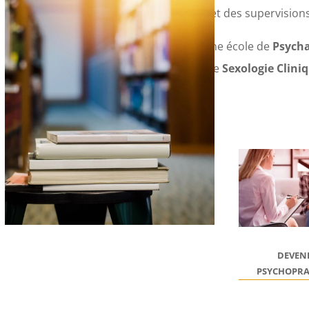
et didactiques et des supervisions
Edupsy®
est une école de
Psych
d’
Hypnose
et de
Sexologie Clini
DEVEN
PSYCHOPRA