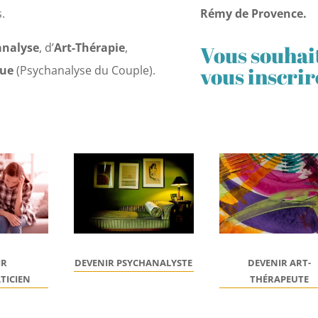
.
Rémy de Provence.
analyse
, d’
Art-Thérapie
,
Vous souhait
vous inscrir
que
(Psychanalyse du Couple).
IR
DEVENIR
ART-
DEVENIR PSYCHANALYSTE
TICIEN
THÉRAPEUTE