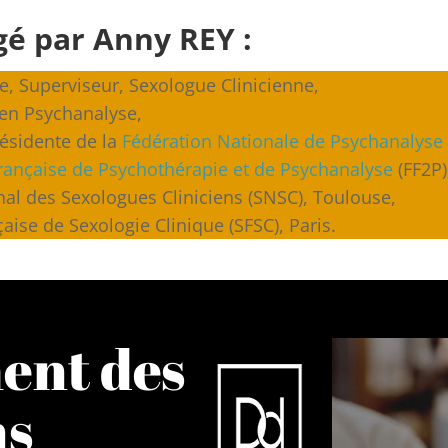
gé par Anny REY :
e, Superviseur, Sexologue Clinicienne,
 en Psychanalyse,
ésidente de la
Fédération Nationale de Psychanalyse
rançaise de Psychothérapie et de Psychanalyse
(FF2P)
l des Sexologues Cliniciens (SNSC), Toulouse,
ise de Sexologie Clinique (SFSC), Paris.
ent des
ns