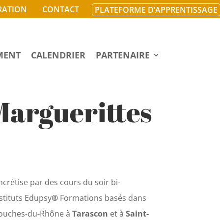
RATION
CONTACT
PLATEFORME D’APPRENTISSAGE
MENT
CALENDRIER
PARTENAIRE
Marguerittes
crétise par des cours du soir bi-
stituts Edupsy
®
Formations basés dans
Bouches-du-Rhône à
Tarascon
et à
Saint-