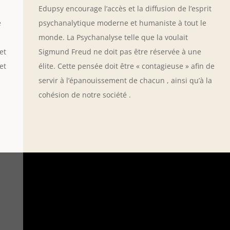
Edupsy encourage l’accès et la diffusion de l’esprit
e
psychanalytique moderne et humaniste à tout le
monde. La Psychanalyse telle que la voulait
et
Sigmund Freud ne doit pas être réservée à une
et
élite. Cette pensée doit être « contagieuse » afin de
servir à l’épanouissement de chacun , ainsi qu’à la
cohésion de notre société .