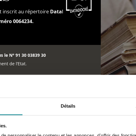
 inscrit au répertoire
DataDock
éro 0064234.
us le N° 91 30 03839 30
ent de l’Etat.
yse à Marguerittes
Détails
EN SAVOIR PLUS
ies.
e personnaliser le contenu et les annonces, d'offrir des fonctio