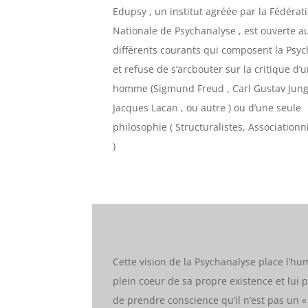
Edupsy , un institut agréée par la Fédérat
Nationale de Psychanalyse , est ouverte a
différents courants qui composent la Psy
et refuse de s’arcbouter sur la critique d’
homme (Sigmund Freud , Carl Gustav Jung
Jacques Lacan , ou autre ) ou d’une seule
philosophie ( Structuralistes, Associationni
)
Cette vision de la Psychanalyse place l’h
plein coeur de sa propre existence et lui 
de prendre conscience qu’il n’est pas un «