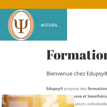
Formation
Bienvenue chez Edupsy
Edupsy®
propose des
formation
Thérapie, Hypnose et Sexothérap
que des consultations individuell