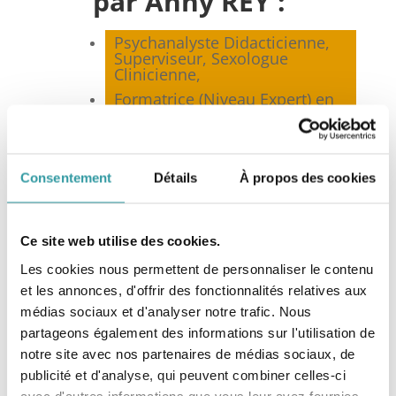
par Anny REY :
Psychanalyste Didacticienne,
Superviseur, Sexologue
Clinicienne,
Formatrice (Niveau Expert) en
Psychanalyse,
Membre co-fondateur et
Présidente de la
Fédération
Nationale de Psychanalyse
Consentement
Détails
À propos des cookies
(FNP)*, Marseille,
Membre de la
Fédération
Française de Psychothérapie et
Ce site web utilise des cookies.
de Psychanalyse
(FF2P), Paris,
Membre du Syndicat National
Les cookies nous permettent de personnaliser le contenu
des Sexologues Cliniciens
et les annonces, d'offrir des fonctionnalités relatives aux
(SNSC), Toulouse,
médias sociaux et d'analyser notre trafic. Nous
Membre de la Société
partageons également des informations sur l'utilisation de
Française de Sexologie
notre site avec nos partenaires de médias sociaux, de
Clinique (SFSC), Paris.
publicité et d'analyse, qui peuvent combiner celles-ci
avec d'autres informations que vous leur avez fournies