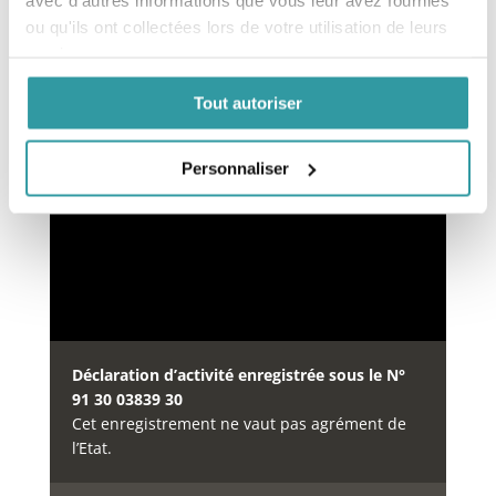
ou qu'ils ont collectées lors de votre utilisation de leurs
services.
Financement des formations
Tout autoriser
Notre organisme de formation est inscrit au
répertoire
DataDock
à partir du 15/05/2019 sous le
numéro
Personnaliser
0064234.
Déclaration d’activité enregistrée sous le N°
91 30 03839 30
Cet enregistrement ne vaut pas agrément de
l’Etat.