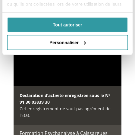
ou qu'ils ont collectées lors de votre utilisation de leurs
services.
Financement des formations
Tout autoriser
Notre organisme de formation est inscrit au
répertoire
DataDock
Personnaliser
depuis le 15/05/2019 sous le
numéro 0064234.
Déclaration d’activité enregistrée sous le N°
91 30 03839 30
Cet enregistrement ne vaut pas agrément de
l’Etat.
Formation Psychanalyse à Caissargues