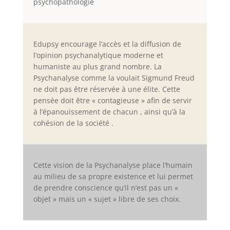
psychopathologie
Edupsy encourage l’accès et la diffusion de
l’opinion psychanalytique moderne et
humaniste au plus grand nombre. La
Psychanalyse comme la voulait Sigmund Freud
ne doit pas être réservée à une élite. Cette
pensée doit être « contagieuse » afin de servir
à l’épanouissement de chacun , ainsi qu’à la
cohésion de la société .
Cette vision de la Psychanalyse place l’humain
au milieu de sa propre existence et lui permet
de prendre conscience qu’il n’est pas un «
objet » mais un « sujet » libre de ses choix.