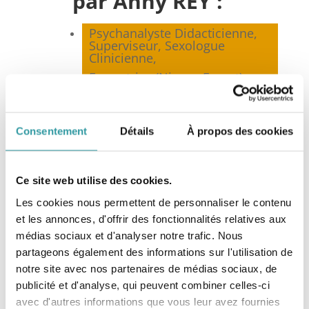
par Anny REY :
Psychanalyste Didacticienne,
Superviseur, Sexologue
Clinicienne,
Formatrice (Niveau Expert) en
Psychanalyse,
Membre co-fondateur et
Présidente de la
Fédération
Consentement
Détails
À propos des cookies
Nationale de Psychanalyse
(FNP)*, Marseille,
Membre de la
Fédération
Française de Psychothérapie et
Ce site web utilise des cookies.
de Psychanalyse
(FF2P), Paris,
Les cookies nous permettent de personnaliser le contenu
Membre du Syndicat National
et les annonces, d'offrir des fonctionnalités relatives aux
des Sexologues Cliniciens
(SNSC), Toulouse,
médias sociaux et d'analyser notre trafic. Nous
Membre de la Société
partageons également des informations sur l'utilisation de
Française de Sexologie
notre site avec nos partenaires de médias sociaux, de
Clinique (SFSC), Paris.
publicité et d'analyse, qui peuvent combiner celles-ci
avec d'autres informations que vous leur avez fournies