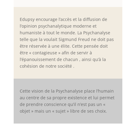
Edupsy encourage l’accès et la diffusion de
l’opinion psychanalytique moderne et
humaniste à tout le monde. La Psychanalyse
telle que la voulait Sigmund Freud ne doit pas
être réservée à une élite. Cette pensée doit
être « contagieuse » afin de servir à
l’épanouissement de chacun , ainsi qu’à la
cohésion de notre société .
Cette vision de la Psychanalyse place l’humain
au centre de sa propre existence et lui permet
de prendre conscience qu’il n’est pas un «
objet » mais un « sujet » libre de ses choix.