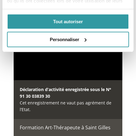
ou qu'ils ont collectées lors de votre utilisation de leurs
services.
Financement des formations
Tout autoriser
Notre organisme de formation est inscrit au
répertoire
DataDock
depuis le 15/05/2019 sous le
numéro 0064234.
Personnaliser
Déclaration d’activité enregistrée sous le N°
91 30 03839 30
Cet enregistrement ne vaut pas agrément de
l’Etat.
Formation Art-Thérapeute à Saint Gilles