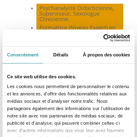
Psychanalyste Didacticienne,
Superviseur, Sexologue
Clinicienne,
Formatrice (Niveau Expert) en
Psychanalyse,
Membre co-fondateur et
Présidente de la
Fédération
Nationale de Psychanalyse
Consentement
Détails
À propos des cookies
(FNP)*, Marseille,
Membre de la
Fédération
Française de Psychothérapie et
Ce site web utilise des cookies.
de Psychanalyse
(FF2P), Paris,
Membre du Syndicat National
Les cookies nous permettent de personnaliser le contenu
des Sexologues Cliniciens
et les annonces, d'offrir des fonctionnalités relatives aux
(SNSC), Toulouse,
médias sociaux et d'analyser notre trafic. Nous
Membre de la Société
partageons également des informations sur l'utilisation de
Française de Sexologie
notre site avec nos partenaires de médias sociaux, de
Clinique (SFSC), Paris.
publicité et d'analyse, qui peuvent combiner celles-ci
avec d'autres informations que vous leur avez fournies