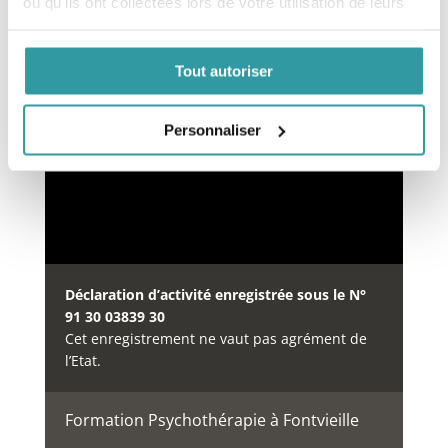
ou qu'ils ont collectées lors de votre utilisation de leurs
services.
Financement des formations
Tout autoriser
Notre organisme de formation est inscrit au
répertoire
DataDock
depuis le 15/05/2019 sous le
numéro 0064234.
Personnaliser
Déclaration d’activité enregistrée sous le N°
91 30 03839 30
Cet enregistrement ne vaut pas agrément de
l’Etat.
Formation Psychothérapie à Fontvieille