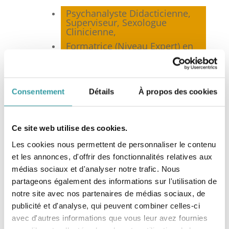
Psychanalyste Didacticienne,
Superviseur, Sexologue
Clinicienne,
Formatrice (Niveau Expert) en
Psychanalyse,
Membre co-fondateur et
Présidente de la
Fédération
Nationale de Psychanalyse
Consentement
Détails
À propos des cookies
(FNP)*, Marseille,
Membre de la
Fédération
Française de Psychothérapie et
Ce site web utilise des cookies.
de Psychanalyse
(FF2P), Paris,
Membre du Syndicat National
Les cookies nous permettent de personnaliser le contenu
des Sexologues Cliniciens
et les annonces, d'offrir des fonctionnalités relatives aux
(SNSC), Toulouse,
médias sociaux et d'analyser notre trafic. Nous
Membre de la Société
partageons également des informations sur l'utilisation de
Française de Sexologie
notre site avec nos partenaires de médias sociaux, de
Clinique (SFSC), Paris.
publicité et d'analyse, qui peuvent combiner celles-ci
avec d'autres informations que vous leur avez fournies