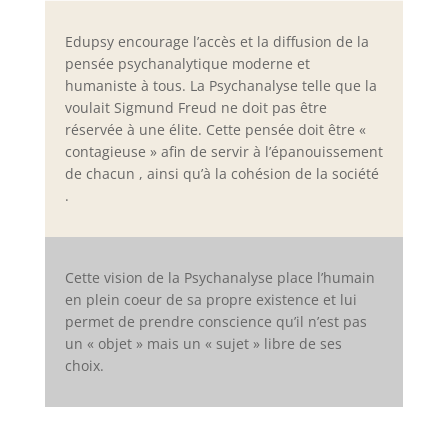
Edupsy encourage l’accès et la diffusion de la
pensée psychanalytique moderne et
humaniste à tous. La Psychanalyse telle que la
voulait Sigmund Freud ne doit pas être
réservée à une élite. Cette pensée doit être «
contagieuse » afin de servir à l’épanouissement
de chacun , ainsi qu’à la cohésion de la société
.
Cette vision de la Psychanalyse place l’humain
en plein coeur de sa propre existence et lui
permet de prendre conscience qu’il n’est pas
un « objet » mais un « sujet » libre de ses
choix.