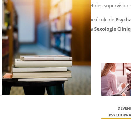
et didactiques et des supervisions
Edupsy®
est une école de
Psych
d’
Hypnose
et de
Sexologie Clini
DEVEN
PSYCHOPRA