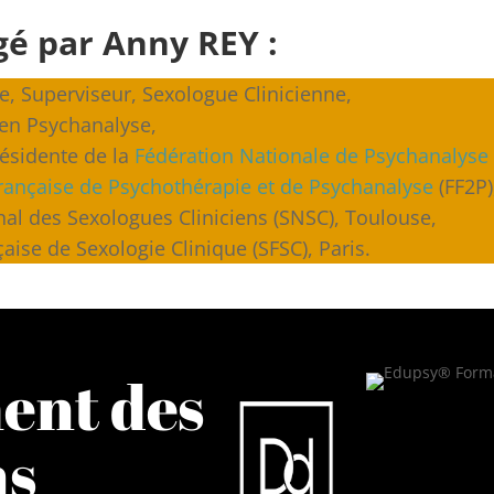
gé par Anny REY :
e, Superviseur, Sexologue Clinicienne,
 en Psychanalyse,
ésidente de la
Fédération Nationale de Psychanalyse
rançaise de Psychothérapie et de Psychanalyse
(FF2P)
l des Sexologues Cliniciens (SNSC), Toulouse,
ise de Sexologie Clinique (SFSC), Paris.
ent des
ns