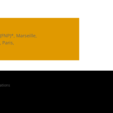
(FNP)*, Marseille,
, Paris,