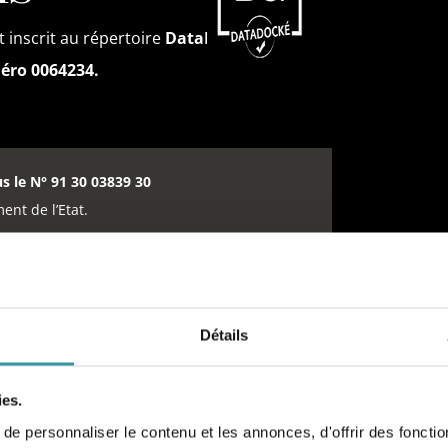
 inscrit au répertoire
DataDock
ro 0064234.
us le N° 91 30 03839 30
ent de l’Etat.
se à Eygalières
Détails
EN SAVOIR PLUS
ies.
e personnaliser le contenu et les annonces, d'offrir des fonctio