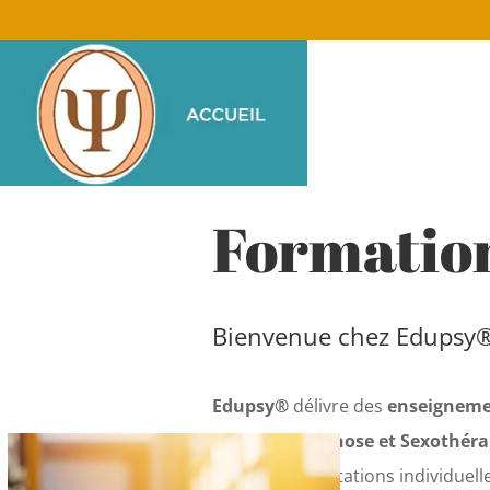
Formation
Bienvenue chez Edupsy
Edupsy®
délivre des
enseignemen
Thérapie, Hypnose et Sexothérap
que des consultations individuell