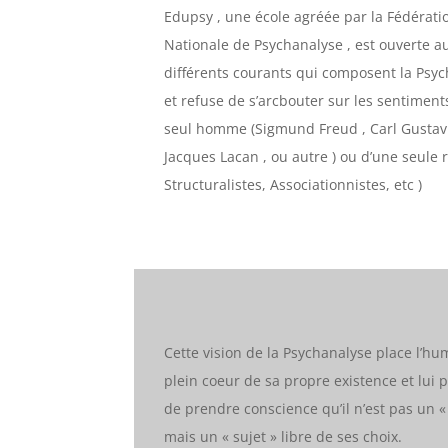
Edupsy , une école agréée par la Fédérati
Nationale de Psychanalyse , est ouverte a
différents courants qui composent la Psy
et refuse de s’arcbouter sur les sentiment
seul homme (Sigmund Freud , Carl Gustav 
Jacques Lacan , ou autre ) ou d’une seule r
Structuralistes, Associationnistes, etc )
Cette vision de la Psychanalyse place l’h
plein coeur de sa propre existence et lui 
de prendre conscience qu’il n’est pas un «
mais un « sujet » libre de ses choix.