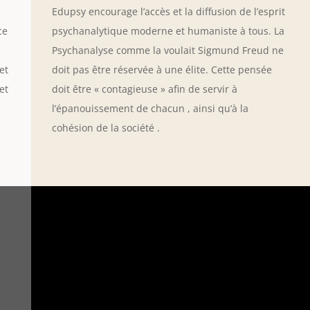
Edupsy encourage l’accès et la diffusion de l’esprit
ce
psychanalytique moderne et humaniste à tous. La
Psychanalyse comme la voulait Sigmund Freud ne
et
doit pas être réservée à une élite. Cette pensée
et
doit être « contagieuse » afin de servir à
l’épanouissement de chacun , ainsi qu’à la
cohésion de la société .