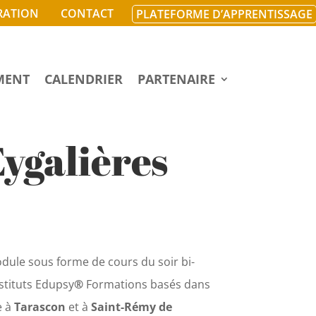
RATION
CONTACT
PLATEFORME D’APPRENTISSAGE
MENT
CALENDRIER
PARTENAIRE
ygalières
ule sous forme de cours du soir bi-
stituts Edupsy
®
Formations basés dans
e à
Tarascon
et à
Saint-Rémy de