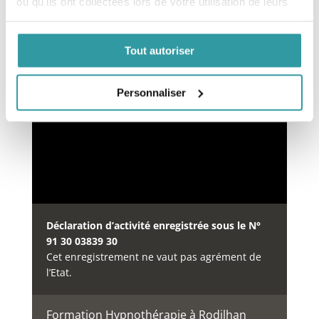
ou qu'ils ont collectées lors de votre utilisation de leurs
services.
Financement des formations
Tout autoriser
Notre organisme de formation est inscrit au
répertoire
DataDock
à partir du 15/05/2019 sous le
numéro
Personnaliser
0064234.
Déclaration d’activité enregistrée sous le N°
91 30 03839 30
Cet enregistrement ne vaut pas agrément de
l’Etat.
Formation Hypnothérapie à Rodilhan