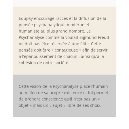
Edupsy encourage l’accès et la diffusion de la
pensée psychanalytique moderne et
humaniste au plus grand nombre. La
Psychanalyse comme la voulait Sigmund Freud
ne doit pas être réservée à une élite. Cette
pensée doit être « contagieuse » afin de servir
à l’épanouissement de chacun , ainsi qu’à la
cohésion de notre société .
Cette vision de la Psychanalyse place l’humain
au milieu de sa propre existence et lui permet
de prendre conscience qu’il n’est pas un «
objet » mais un « sujet » libre de ses choix.