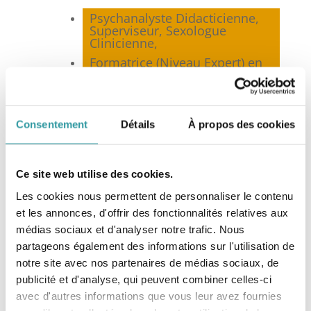
Psychanalyste Didacticienne,
Superviseur, Sexologue
Clinicienne,
Formatrice (Niveau Expert) en
Psychanalyse,
Membre co-fondateur et
Présidente de la
Fédération
Nationale de Psychanalyse
Consentement
Détails
À propos des cookies
(FNP)*, Marseille,
Membre de la
Fédération
Française de Psychothérapie et
Ce site web utilise des cookies.
de Psychanalyse
(FF2P), Paris,
Membre du Syndicat National
Les cookies nous permettent de personnaliser le contenu
des Sexologues Cliniciens
et les annonces, d'offrir des fonctionnalités relatives aux
(SNSC), Toulouse,
médias sociaux et d'analyser notre trafic. Nous
Membre de la Société
partageons également des informations sur l'utilisation de
Française de Sexologie
notre site avec nos partenaires de médias sociaux, de
Clinique (SFSC), Paris.
publicité et d'analyse, qui peuvent combiner celles-ci
avec d'autres informations que vous leur avez fournies