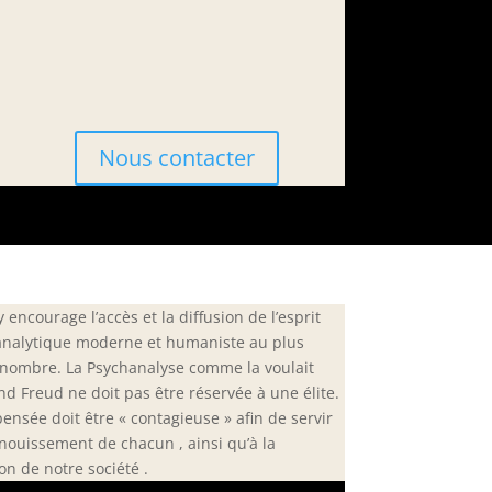
Nous contacter
 encourage l’accès et la diffusion de l’esprit
nalytique moderne et humaniste au plus
nombre. La Psychanalyse comme la voulait
d Freud ne doit pas être réservée à une élite.
pensée doit être « contagieuse » afin de servir
anouissement de chacun , ainsi qu’à la
on de notre société .