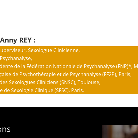
 Anny REY :
uperviseur, Sexologue Clinicienne,
 Psychanalyse,
dente de la
Fédération Nationale de Psychanalyse
(FNP)*, Ma
çaise de Psychothérapie et de Psychanalyse
(FF2P), Paris,
es Sexologues Cliniciens (SNSC), Toulouse,
 de Sexologie Clinique (SFSC), Paris.
ons