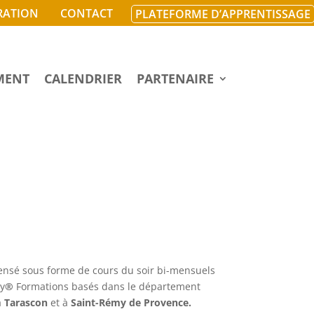
RATION
CONTACT
PLATEFORME D’APPRENTISSAGE
MENT
CALENDRIER
PARTENAIRE
ensé sous forme de cours du soir bi-mensuels
y
®
Formations basés dans le département
à
Tarascon
et à
Saint-Rémy de Provence.