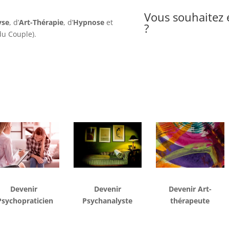
Vous souhaitez e
yse
, d’
Art-Thérapie
, d’
Hypnose
et
?
du Couple).
Devenir
Devenir
Art-
Devenir
Psychopraticien
thérapeute
Psychanalyste