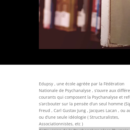
Edupsy , une école agréée par la Fédération
Nationale de Psychanalyse , s’ouvre aux différ
courants qui composent la Psychanalyse et re
s’arcbouter sur la pensée d’un seul homme (
Freud , Carl Gustav Jung , Jacques Lacan , ou au
ou d’une seule idéo
logie ( Structuralistes,
Associationnistes, etc )