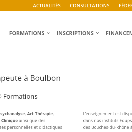
ACTUALITÉS
CONSULTATIONS
FÉDÉ
FORMATIONS
INSCRIPTIONS
FINANCE
apeute à Boulbon
® Formations
sychanalyse, Art-Thérapie,
L’enseignement est disp
 Clinique
ainsi que des
dans nos instituts Edups
yses personnelles et didactiques
des Bouches-du-Rhône 