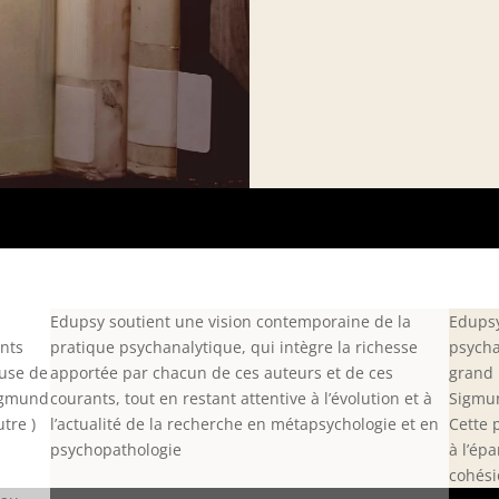
Edupsy soutient une vision contemporaine de la
Edupsy
ents
pratique psychanalytique, qui intègre la richesse
psycha
fuse de
apportée par chacun de ces auteurs et de ces
grand 
Sigmund
courants, tout en restant attentive à l’évolution et à
Sigmun
tre )
l’actualité de la recherche en métapsychologie et en
Cette 
psychopathologie
à l’ép
cohési