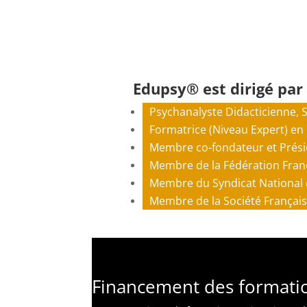
Edupsy® est dirigé par
Psychanalyste Didacticienne, S
Formatrice (Niveau Expert) en
Membre co-fondateur et Prési
Membre de la
Fédération Fran
Membre du Syndicat National d
Membre de la Société Française
Financement des formati