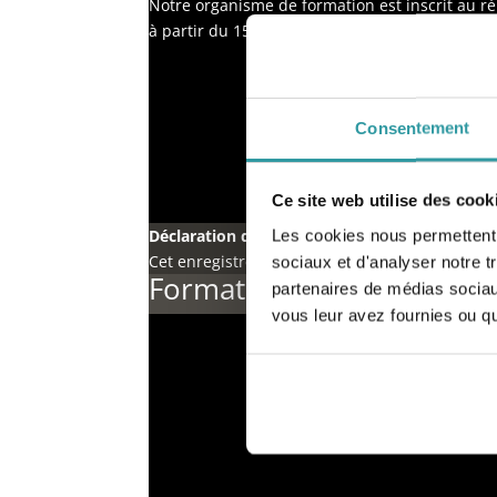
Notre organisme de formation est inscrit au ré
à partir du 15/05/2019 sous le
numéro 006423
Consentement
Ce site web utilise des cook
Déclaration d’activité enregistrée sous le N° 
Les cookies nous permettent d
Cet enregistrement ne vaut pas agrément de l’
sociaux et d'analyser notre t
Formation Sexothérapeut
partenaires de médias sociaux
vous leur avez fournies ou qu'