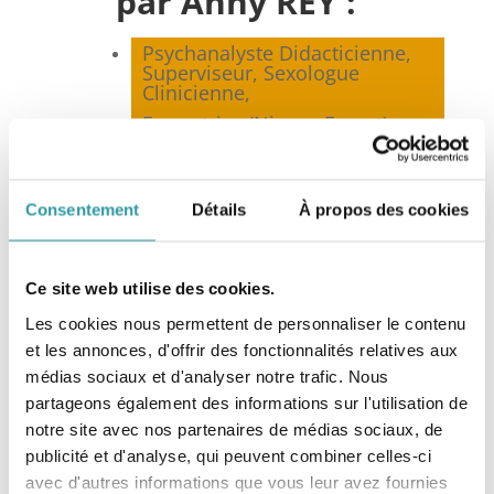
par Anny REY :
Psychanalyste Didacticienne,
Superviseur, Sexologue
Clinicienne,
Formatrice (Niveau Expert) en
Psychanalyse,
Membre co-fondateur et
Présidente de la
Fédération
Consentement
Détails
À propos des cookies
Nationale de Psychanalyse
(FNP)*, Marseille,
Membre de la
Fédération
Française de Psychothérapie et
Ce site web utilise des cookies.
de Psychanalyse
(FF2P), Paris,
Les cookies nous permettent de personnaliser le contenu
Membre du Syndicat National
et les annonces, d'offrir des fonctionnalités relatives aux
des Sexologues Cliniciens
(SNSC), Toulouse,
médias sociaux et d'analyser notre trafic. Nous
Membre de la Société
partageons également des informations sur l'utilisation de
Française de Sexologie
notre site avec nos partenaires de médias sociaux, de
Clinique (SFSC), Paris.
publicité et d'analyse, qui peuvent combiner celles-ci
avec d'autres informations que vous leur avez fournies