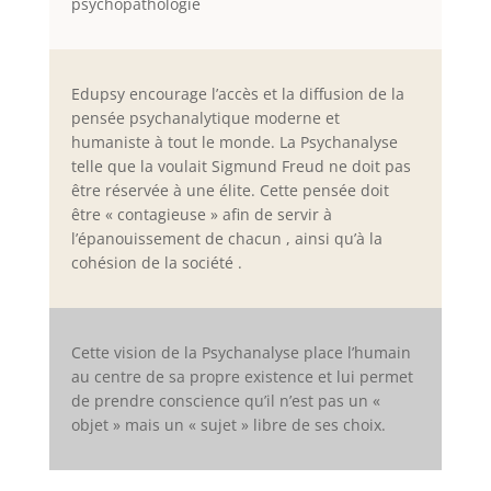
psychopathologie
Edupsy encourage l’accès et la diffusion de la
pensée psychanalytique moderne et
humaniste à tout le monde. La Psychanalyse
telle que la voulait Sigmund Freud ne doit pas
être réservée à une élite. Cette pensée doit
être « contagieuse » afin de servir à
l’épanouissement de chacun , ainsi qu’à la
cohésion de la société .
Cette vision de la Psychanalyse place l’humain
au centre de sa propre existence et lui permet
de prendre conscience qu’il n’est pas un «
objet » mais un « sujet » libre de ses choix.