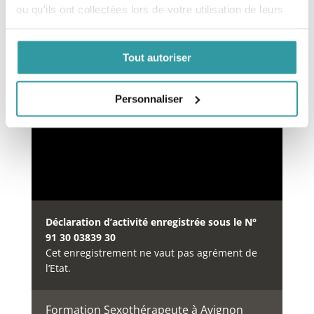
ou qu'ils ont collectées lors de votre utilisation de leurs
services.
Financement des formations
Tout autoriser
Notre organisme de formation est inscrit au
répertoire
DataDock
Personnaliser
depuis le 15/05/2019 sous le
numéro 0064234.
Déclaration d’activité enregistrée sous le N°
91 30 03839 30
Cet enregistrement ne vaut pas agrément de
l’Etat.
Formation Sexothérapeute à Avignon