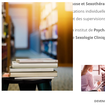
Thérapie, Hypnose et Sexothérap
que des consultations individuell
et didactiques et des supervisions
Edupsy®
est un institut de
Psych
d’
Hypnose
et de
Sexologie Clini
DEVEN