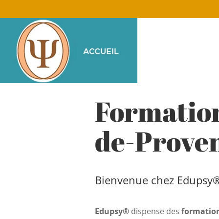
Formatio
de-Prove
Bienvenue chez Edupsy
Edupsy®
dispense des
formation