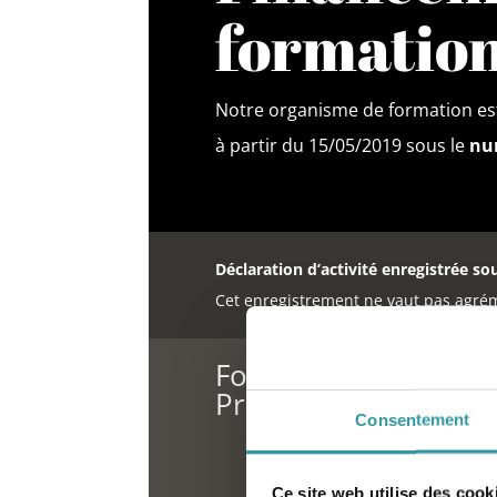
formatio
Notre organisme de formation est
à partir du 15/05/2019 sous le
num
Déclaration d’activité enregistrée so
Cet enregistrement ne vaut pas agrém
Formation Hypnothér
Provence
Consentement
Ce site web utilise des cook