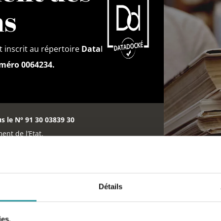
ns
 inscrit au répertoire
DataDock
éro 0064234.
us le N° 91 30 03839 30
ent de l’Etat.
apeute à Salon-de-
Détails
ies.