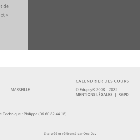
et de
jet »
_
CALENDRIER DES COURS
MARSEILLE
© Edupsy® 2008 – 2025
MENTIONS LÉGALES
|
RGPD
 Technique : Philippe (06.60.82.44.18)
Site créé et référencé par
One Day