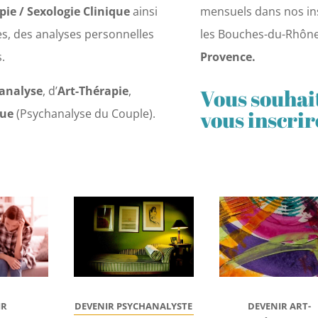
ie / Sexologie Clinique
ainsi
mensuels dans nos in
es, des analyses personnelles
les Bouches-du-Rhôn
.
Provence.
analyse
, d’
Art-Thérapie
,
Vous souhait
vous inscrir
que
(Psychanalyse du Couple).
IR
DEVENIR
ART-
DEVENIR PSYCHANALYSTE