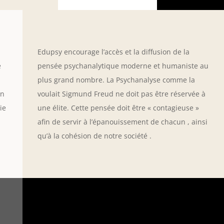
Edupsy encourage l’accès et la diffusion de la
e
pensée psychanalytique moderne et humaniste au
plus grand nombre. La Psychanalyse comme la
on
voulait Sigmund Freud ne doit pas être réservée à
ie
une élite. Cette pensée doit être « contagieuse »
afin de servir à l’épanouissement de chacun , ainsi
qu’à la cohésion de notre société .