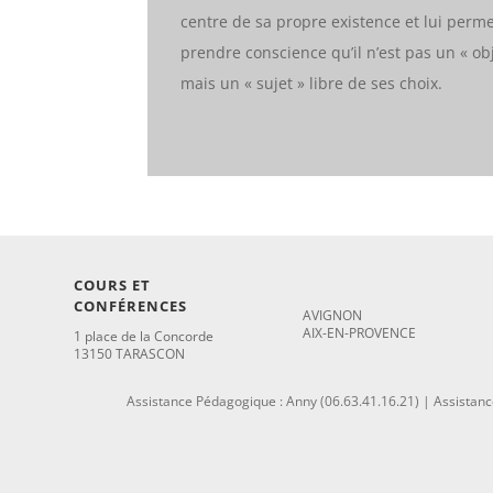
centre de sa propre existence et lui perm
prendre conscience qu’il n’est pas un « ob
mais un « sujet » libre de ses choix.
COURS ET
_
CONFÉRENCES
AVIGNON
AIX-EN-PROVENCE
1 place de la Concorde
13150 TARASCON
Assistance Pédagogique : Anny (06.63.41.16.21) | Assistance