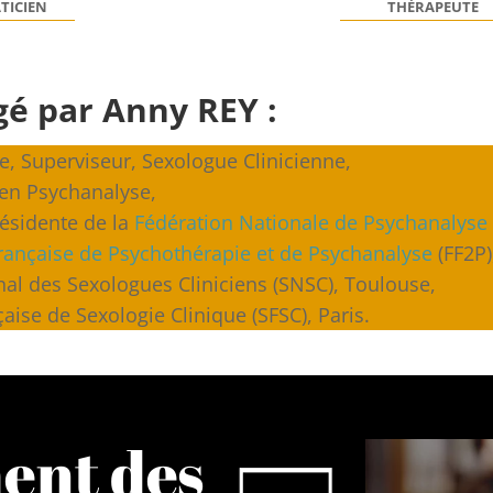
TICIEN
THÉRAPEUTE
gé par Anny REY :
e, Superviseur, Sexologue Clinicienne,
 en Psychanalyse,
ésidente de la
Fédération Nationale de Psychanalyse
rançaise de Psychothérapie et de Psychanalyse
(FF2P)
l des Sexologues Cliniciens (SNSC), Toulouse,
ise de Sexologie Clinique (SFSC), Paris.
ent des