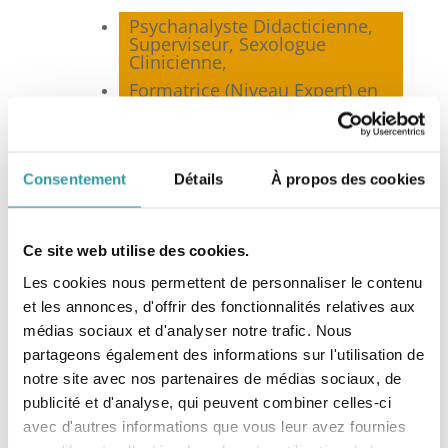
Psychanalyste Didacticienne,
Superviseur, Sexologue
Clinicienne,
Formatrice (Niveau Expert) en
Psychanalyse,
Membre co-fondateur et
Présidente de la
Fédération
Nationale de Psychanalyse
Consentement
Détails
À propos des cookies
(FNP)*, Marseille,
Membre de la
Fédération
Française de Psychothérapie et
Ce site web utilise des cookies.
de Psychanalyse
(FF2P), Paris,
Membre du Syndicat National
Les cookies nous permettent de personnaliser le contenu
des Sexologues Cliniciens
et les annonces, d'offrir des fonctionnalités relatives aux
(SNSC), Toulouse,
médias sociaux et d'analyser notre trafic. Nous
Membre de la Société
partageons également des informations sur l'utilisation de
Française de Sexologie
notre site avec nos partenaires de médias sociaux, de
Clinique (SFSC), Paris.
publicité et d'analyse, qui peuvent combiner celles-ci
avec d'autres informations que vous leur avez fournies