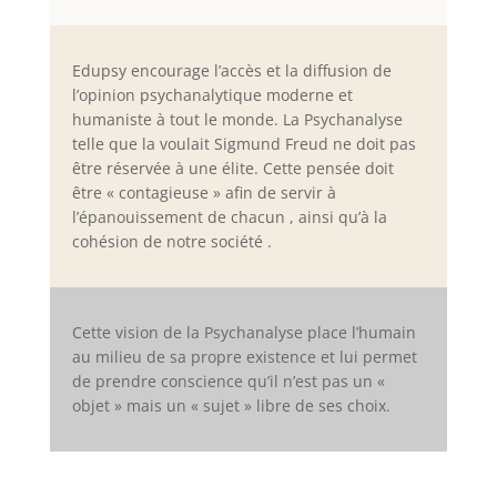
Edupsy encourage l’accès et la diffusion de
l’opinion psychanalytique moderne et
humaniste à tout le monde. La Psychanalyse
telle que la voulait Sigmund Freud ne doit pas
être réservée à une élite. Cette pensée doit
être « contagieuse » afin de servir à
l’épanouissement de chacun , ainsi qu’à la
cohésion de notre société .
Cette vision de la Psychanalyse place l’humain
au milieu de sa propre existence et lui permet
de prendre conscience qu’il n’est pas un «
objet » mais un « sujet » libre de ses choix.