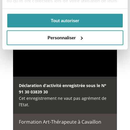
ou qu'ils ont collectées lors de votre utilisation de leurs
services.
Financement des formations
Tout autoriser
Notre organisme de formation est inscrit au
répertoire
DataDock
depuis le 15/05/2019 sous le
numéro 0064234.
Personnaliser
Déclaration d’activité enregistrée sous le N°
91 30 03839 30
Cet enregistrement ne vaut pas agrément de
l’Etat.
Formation Art-Thérapeute à Cavaillon