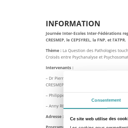
INFORMATION
Journée Inter-Ecoles Inter-Fédérations re
CRESMEP, le CEPSYREL, la FNP, et l’ATPR.
Thème :
La Question des Pathologies touc
Croisés entre Psychanalyse et Psychosoma
Intervenants :
– Dr Pierre BOQUEL, Médecin psychosomati
CRESMEP
– Philippe SCHALLER, Psychanalyste et dire
Consentement
– Anny REY, Psychanalyste, Sexologue Clini
Adresse :
Salle « La Bulle » – Impasse Alfr
Ce site web utilise des cook
Programme de la journée :
Les cookies nous permettent d