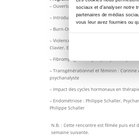
– Ouverture et présentation : Dr Pierre Bo
sociaux et d'analyser notre t
partenaires de médias sociaux
– Introduction : Eléa Liotard-Parra
vous leur avez fournies ou qu'
– Burn-Out et rôles genrés : Aline Lenoir
– Violences sexuelles et Psychosomatique r
Clavier, Eléa Liotard-Parra, et Pierre Boque
– Fibromyalgie : Anny Rey, Psychanalyste
– Transgénérationnel et féminin : Corinne
psychanalyste
– Impact des cycles hormonaux en thérapie
– Endométriose : Philippe Schaller, Psycha
Philippe Schaller
N.B. : Cette rencontre est filmée puis est 
semaine suivante.