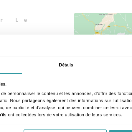
r Le
groupant l’IFAPP, le
’ATPR, dont le thème sera
regards croisés en
elle, aura lieu le Samedi 17
Détails
ies.
icien,
directeur du CRESMEP
e personnaliser le contenu et les annonces, d'offrir des fonctio
ur de l’IFAPP
rafic. Nous partageons également des informations sur l'utilisati
, de publicité et d'analyse, qui peuvent combiner celles-ci avec
et IFAPP et pour les membres
ils ont collectées lors de votre utilisation de leurs services.
imité)