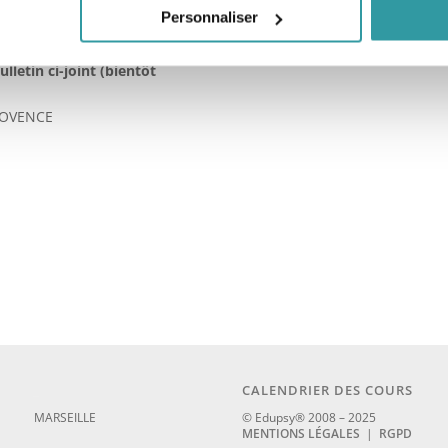
Personnaliser
y – 34920 LE CRES
lletin ci-joint (bientôt
PROVENCE
_
CALENDRIER DES COURS
MARSEILLE
© Edupsy® 2008 – 2025
MENTIONS LÉGALES
|
RGPD