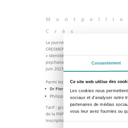
Montpellie
Crès
La journée inter-écoles inter-fédérations re
CRESMEP, le CEPSYREL, Edupsy, la FNP, et l
« Identité et Pathologies Auto-immunes », 
psychanalyse et psychosomatique relationn
Consentement
juin 2023.
Ce site web utilise des cook
Parmi les intervenants :
Dr Pierre Boquel
, médecin psychosomat
Les cookies nous permettent d
Philippe Schaller, psychanalyste,
directe
sociaux et d'analyser notre t
partenaires de médias sociaux
Tarif : gratuit pour les étudiants Edupsy 
vous leur avez fournies ou qu'
de la FNP
Inscription obligatoire (nombre de places l