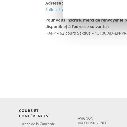
Adresse :
Salle « La Bulle » – Impasse Alfred de Vign
Pour vous inscrire, merci de renvoyer le bu
disponible) à l’adresse suivante :
IFAPP – 62 cours Sextius – 13100 AIX-EN-
COURS ET
_
CONFÉRENCES
AVIGNON
AIX-EN-PROVENCE
1 place de la Concorde