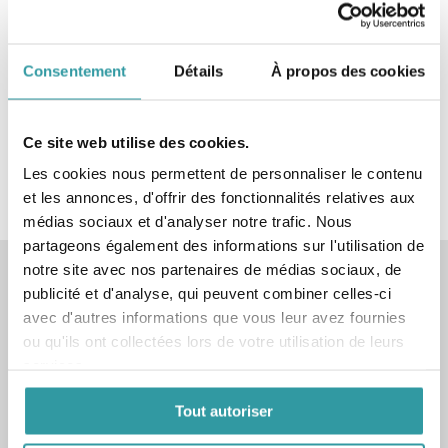
11/12/25 de 16h à 19h
Conférence de 4ème et 5ème année de Psychanalyse
le Vendredi 05/12/25 de 15h à 19h à Avignon
Consentement
Détails
À propos des cookies
Conférence de 4ème et 5ème année de Psychanalyse
le Vendredi 14/11/25 de 14h à 18h à Aix en Provence
Ce site web utilise des cookies.
Commentaires récents
Les cookies nous permettent de personnaliser le contenu
et les annonces, d'offrir des fonctionnalités relatives aux
médias sociaux et d'analyser notre trafic. Nous
partageons également des informations sur l'utilisation de
notre site avec nos partenaires de médias sociaux, de
COURS ET CONFÉRENCES
publicité et d'analyse, qui peuvent combiner celles-ci
1 place de la Concorde
avec d'autres informations que vous leur avez fournies
13150 TARASCON
ou qu'ils ont collectées lors de votre utilisation de leurs
services.
_
Tout autoriser
AVIGNON
AIX-EN-PROVENCE