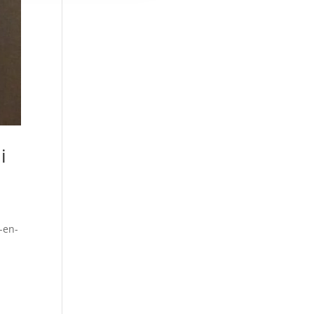
i
-en-