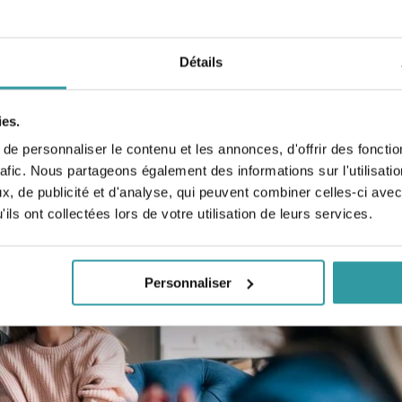
ème et 5ème année de Psychanalyse de Vendredi 23/09/2022 de 1
 : Hôtel Mercure Avignon Gare TGV (Courtine) 2 rue Mère Térésa 84
Détails
ies.
e personnaliser le contenu et les annonces, d'offrir des fonctio
rafic. Nous partageons également des informations sur l'utilisati
, de publicité et d'analyse, qui peuvent combiner celles-ci avec
ils ont collectées lors de votre utilisation de leurs services.
Personnaliser