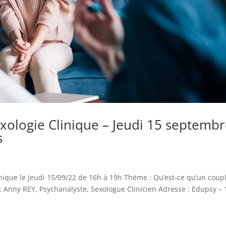
exologie Clinique – Jeudi 15 septemb
s
ique le Jeudi 15/09/22 de 16h à 19h Thème : Qu’est-ce qu’un coupl
: Anny REY, Psychanalyste, Sexologue Clinicien Adresse : Edupsy – 