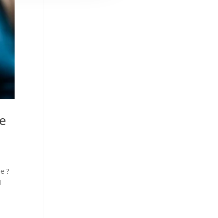
re
e ?
1