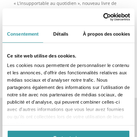
« L’insupportable au quotidien », nouveau livre de
Guy LESOEURS
Cours + Atelier de Sexologie Clinique le Jeudi
11/12/25 de 16h à 19h
Consentement
Détails
À propos des cookies
Conférence de 4ème et 5ème année de Psychanalyse
le Vendredi 05/12/25 de 15h à 19h à Avignon
Conférence de 4ème et 5ème année de Psychanalyse
Ce site web utilise des cookies.
le Vendredi 14/11/25 de 14h à 18h à Aix en Provence
Les cookies nous permettent de personnaliser le contenu
et les annonces, d'offrir des fonctionnalités relatives aux
Commentaires récents
médias sociaux et d'analyser notre trafic. Nous
partageons également des informations sur l'utilisation de
notre site avec nos partenaires de médias sociaux, de
publicité et d'analyse, qui peuvent combiner celles-ci
avec d'autres informations que vous leur avez fournies
COURS ET CONFÉRENCES
ou qu'ils ont collectées lors de votre utilisation de leurs
1 place de la Concorde
services.
13150 TARASCON