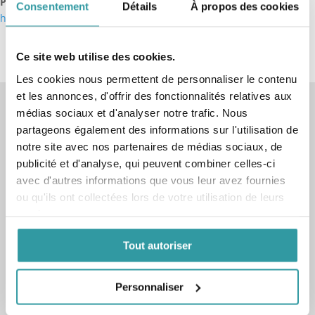
Pour vous inscrire, cliquez ci-dessous :
Consentement
Détails
À propos des cookies
https://www.fedepsy.fr/conférences/
Ce site web utilise des cookies.
Les cookies nous permettent de personnaliser le contenu
et les annonces, d'offrir des fonctionnalités relatives aux
médias sociaux et d'analyser notre trafic. Nous
COURS ET CONFÉRENCES
partageons également des informations sur l'utilisation de
1 place de la Concorde
notre site avec nos partenaires de médias sociaux, de
13150 TARASCON
publicité et d'analyse, qui peuvent combiner celles-ci
avec d'autres informations que vous leur avez fournies
_
ou qu'ils ont collectées lors de votre utilisation de leurs
AVIGNON
services.
AIX-EN-PROVENCE
Tout autoriser
_
MARSEILLE
Personnaliser
CALENDRIER DES COURS